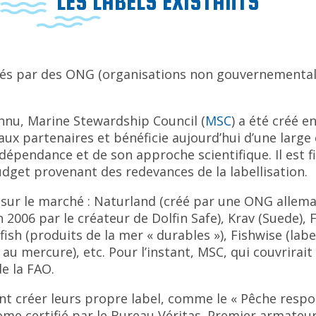
LES LABELS EXISTANTS
gérés par des ONG (organisations non gouvernementale
onnu, Marine Stewardship Council (
MSC
) a été créé 
eaux partenaires et bénéficie aujourd’hui d’une large
dépendance et de son approche scientifique. Il est f
get provenant des redevances de la labellisation.
s sur le marché : Naturland (créé par une ONG allem
n 2006 par le créateur de Dolfin Safe), Krav (Suede), 
fish (produits de la mer « durables »), Fishwise (lab
u mercure), etc. Pour l’instant, MSC, qui couvrirai
de la FAO.
ent créer leurs propre label, comme le « Pêche resp
ome certifié par le Bureau Véritas. Premier armateur