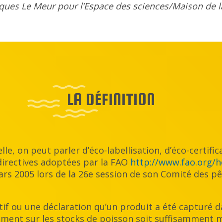
cques Le Meur pour l’Espace des sciences/Maison de l
LA DÉFINITION
elle, on peut parler d’éco-labellisation, d’éco-certifi
directives adoptées par la FAO
http://www.fao.org/
rs 2005 lors de la 26e session de son Comité des pê
tinctif ou une déclaration qu’un produit a été captur
vement sur les stocks de poisson soit suffisamment 