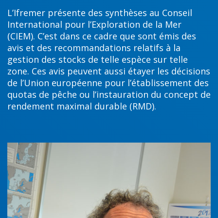
L’Ifremer présente des synthèses au Conseil
International pour l’Exploration de la Mer
(CIEM). C’est dans ce cadre que sont émis des
avis et des recommandations relatifs à la
gestion des stocks de telle espèce sur telle
zone. Ces avis peuvent aussi étayer les décisions
de l’Union européenne pour l’établissement des
quotas de pêche ou l’instauration du concept de
rendement maximal durable (RMD).