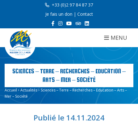
+33 (0)2 97 84 87 37
Je fais un don
|
Contact
MENU
SCIENCES – TERRE – RECHERCHES – EDUCATION –
ARTS – MER – SOCIÉTÉ
Accueil
Actualités
Sciences – Terre – Recherches – Education – Arts –
Mer – Société
Publié le 14.11.2024