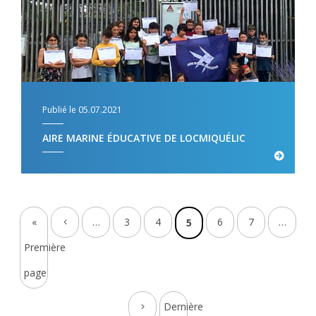
Publié le 05.07.2021
AIRE MARINE ÉDUCATIVE DE LOCMIQUÉLIC
«
…
3
4
6
7
…
5
Première
page
Dernière