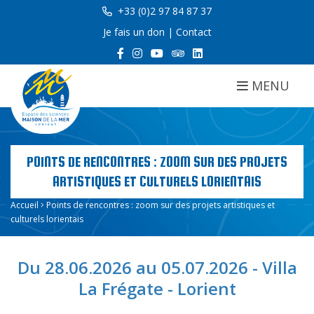
+33 (0)2 97 84 87 37
Je fais un don
|
Contact
MENU
POINTS DE RENCONTRES : ZOOM SUR DES PROJETS
ARTISTIQUES ET CULTURELS LORIENTAIS
Accueil
Points de rencontres : zoom sur des projets artistiques et
culturels lorientais
Du 28.06.2026 au 05.07.2026 - Villa
La Frégate - Lorient