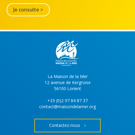
Je consulte >
La Maison de la Mer
12 avenue de Kergroise
56100 Lorient
+33 (0)2 97 84 87 37
contact@maisondelamer.org
Contactez-nous