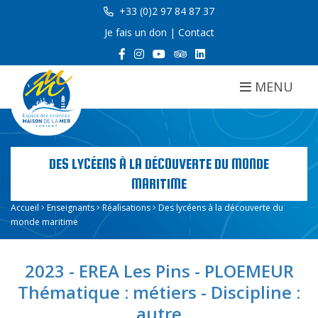
+33 (0)2 97 84 87 37
Je fais un don
|
Contact
MENU
DES LYCÉENS À LA DÉCOUVERTE DU MONDE
MARITIME
Accueil
Enseignants
Réalisations
Des lycéens à la découverte du
monde maritime
2023 - EREA Les Pins - PLOEMEUR
Thématique : métiers - Discipline :
autre