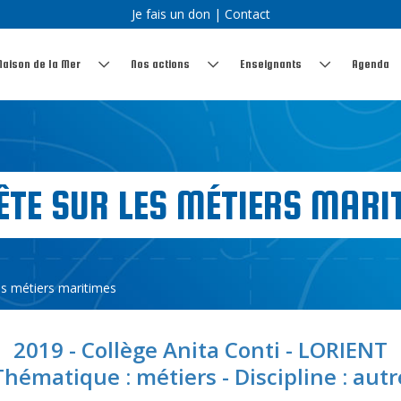
Je fais un don
|
Contact
Maison de la Mer
Nos actions
Enseignants
Agenda
ÊTE SUR LES MÉTIERS MARI
es métiers maritimes
2019 - Collège Anita Conti - LORIENT
Thématique : métiers - Discipline : autr