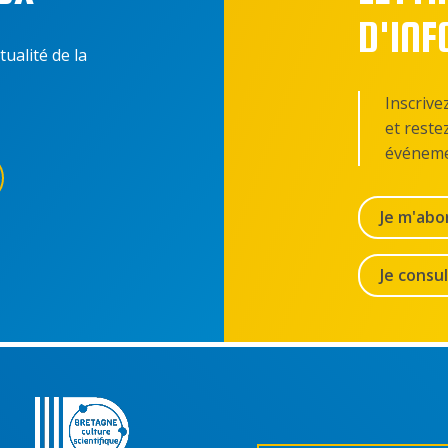
D'IN
tualité de la
Inscrive
et reste
événeme
Je m'abo
Je consu