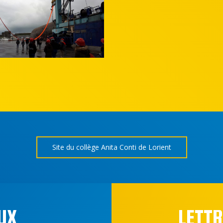
Site du collège Anita Conti de Lorient
UX
LETTR