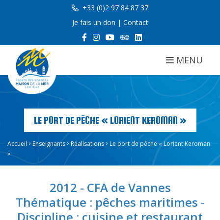
+33 (0)2 97 84 87 37
Je fais un don
|
Contact
MENU
LE PORT DE PÊCHE « LORIENT KEROMAN »
Accueil
Enseignants
Réalisations
Le port de pêche « Lorient Keroman
»
2012 - CFA de Vannes
Thématique : pêches maritimes -
Discipline : cuisine et restaurant