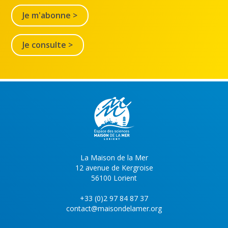
Je m'abonne >
Je consulte >
La Maison de la Mer
12 avenue de Kergroise
56100 Lorient
+33 (0)2 97 84 87 37
contact@maisondelamer.org