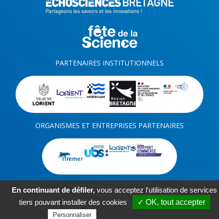
PARTENAIRES INSTITUTIONNELS
ORGANISMES ET ENTREPRISES PARTENAIRES
En continuant de défiler,
vous acceptez l'utilisation de services
tiers pouvant installer des cookies
✓ OK, tout accepter
-
-
-
Kit com
Mentions légales
Plan du site
Réalisation ARTGO Média
Politique de confidentialité
Personnaliser