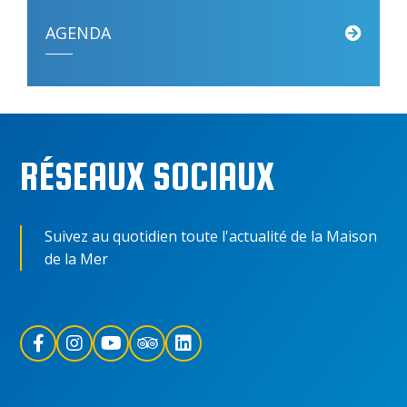
AGENDA
Retrouvez toutes les dates de circuits portuaires et réservez auprès […]
RÉSEAUX SOCIAUX
Suivez au quotidien toute l'actualité de la Maison
de la Mer