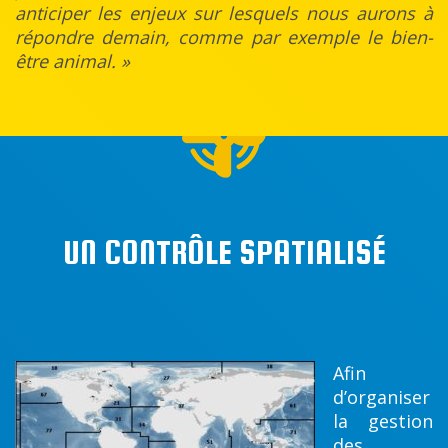
anticiper les enjeux sur lesquels nous aurons à
répondre demain, comme par exemple le bien-
être animal. »
UN CONTRÔLE SPATIALISÉ
Afin
d’organiser
la gestion
des