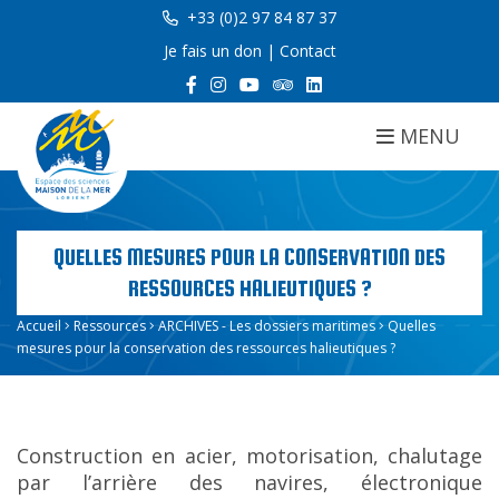
+33 (0)2 97 84 87 37
Je fais un don
|
Contact
MENU
QUELLES MESURES POUR LA CONSERVATION DES
RESSOURCES HALIEUTIQUES ?
Accueil
Ressources
ARCHIVES - Les dossiers maritimes
Quelles
mesures pour la conservation des ressources halieutiques ?
Construction en acier, motorisation, chalutage
par l’arrière des navires, électronique