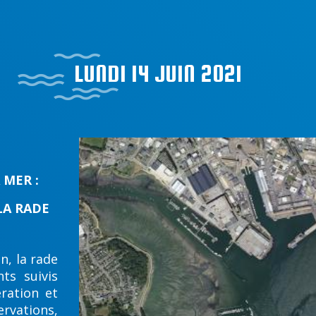
LUNDI 14 JUIN 2021
 MER :
A RADE
n, la rade
nts suivis
ération et
ations,