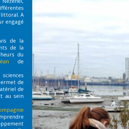
 Nézenel,
fférentes
littoral. A
ur engagé
vis de la
nts de la
cheurs du
éan
de
sciences
 permet de
atériel de
t au sein
ompagnie
mprendre
loppement