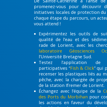
De Sainte-Catherine à l’anse de
promenez-vous pour découvrir di
initiatives locales de protection du 
chaque étape du parcours, un acte
vous attend !
Expérimentez les outils de sui
qualité de l’eau et des sédime
rade de Lorient, avec les cher
laboratoire Géosciences Oc
l’Université Bretagne Sud.
Testez l’application de 
participatives “
Fish & Click
” qui
recenser les plastiques liés au m
pêche, avec la chargée de proje
de la station Ifremer de Lorient.
Échangez avec l’équipe de la
C
des Ports du Morbihan
pour co
les actions en faveur du déve