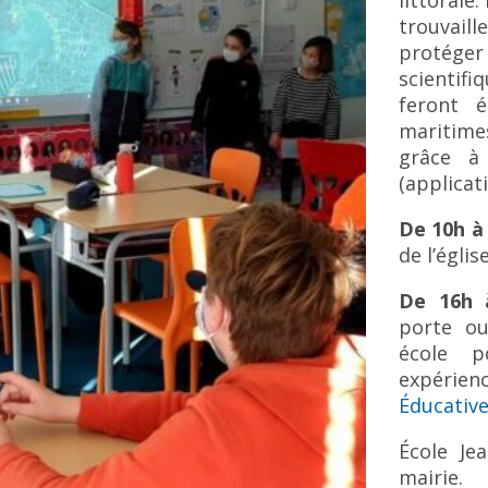
littorale
trouvaill
protége
scientif
feront é
maritime
grâce à
(applicat
De 10h à
de l’église
De 16h 
porte ou
école p
expérien
Éducativ
École Je
mairie.