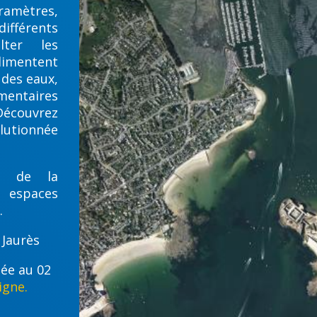
ramètres,
fférents
ter les
mentent
 des eaux,
mentaires
 Découvrez
lutionnée
é de la
 espaces
.
 Jaurès
lée au 02
igne.