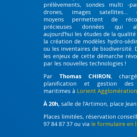
prélèvements, sondes multi -pa
drones, images satellites… di
moyens permettent de récol
précieuses données qui ali
aujourd’hui les études de la qualité
la création de modèles hydro-sédi
ou les inventaires de biodiversité.
les enjeux de cette démarche révo
par les nouvelles technologies !
Par
Thomas CHIRON
, charg
planification et gestion des
maritimes à
Lorient Agglomération
À 20h,
salle de l’Artimon, place Jean
Places limitées, réservation conseil
97 84 87 37 ou via
le formulaire en l